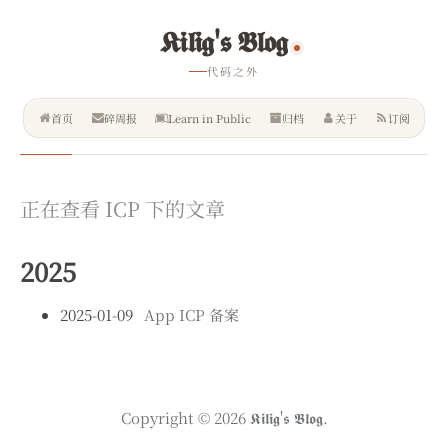
𝕶𝖎𝖑𝖎𝖌'𝖘 𝕭𝖑𝖔𝖌
代码之外
首页
碎周报
Learn in Public
归档
关于
订阅
正在查看 ICP 下的文章
2025
2025-01-09
App ICP 备案
Copyright © 2026
𝕶𝖎𝖑𝖎𝖌'𝖘 𝕭𝖑𝖔𝖌.