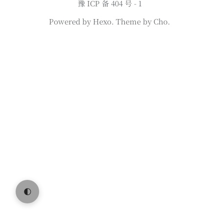
豫 ICP 备 404 号 - 1
Powered by
Hexo.
Theme
by
Cho.
🌓