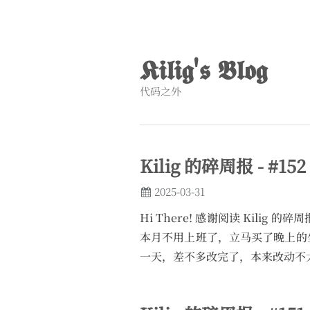
𝕶𝖎𝖑𝖎𝖌'𝖘 𝕭𝖑𝖔𝖌
代码之外
Kilig 的碎周报 - #152
2025-03-31
Hi There! 感谢阅读 Kilig
本月不用上班了，立马买了晚上的
一天，差不多改完了，本来改动不大