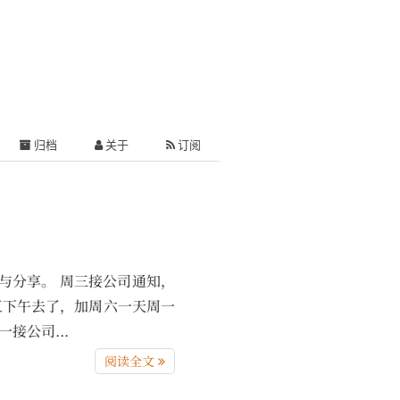
归档
关于
订阅
录、思考与分享。 周三接公司通知，
五下午去了，加周六一天周一
接公司...
阅读全文