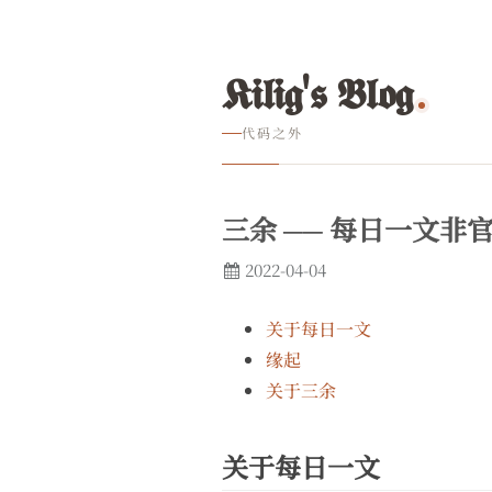
𝕶𝖎𝖑𝖎𝖌'𝖘 𝕭𝖑𝖔𝖌
代码之外
三余 ── 每日一文非
2022-04-04
关于每日一文
缘起
关于三余
关于每日一文