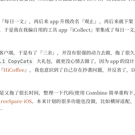
日一文』，再后来 app 升级改名『观止』，再后来就下架了 
是我在我偏自用的工具 app『iCollect』里集成了每日一文
客户端，于是有了『三余』，并没有很强的动力去做，拖了很久才
大礼包，就更没心情去做了，因为 app 的设计
.1 CopyCats
『
HiCoffee
』，我也意识到了自己存在抄袭问题，并反省了，
又拖了很长时间，整理一下代码(使用 Combine 简单重构
reeSpare-iOS
。本来计划的很多功能也没做，比如横屏适配、iPad
…