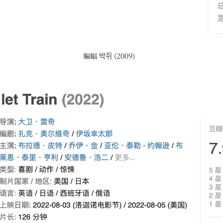
蝙蝠 박쥐 (2009)