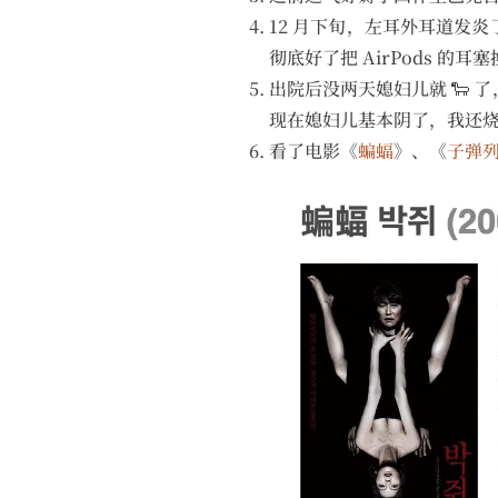
12 月下旬，左耳外耳道发炎
彻底好了把 AirPods 的
出院后没两天媳妇儿就 🐑 
现在媳妇儿基本阴了，我还烧
看了电影《
蝙蝠
》、《
子弹