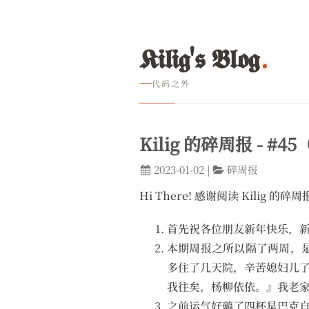
𝕶𝖎𝖑𝖎𝖌'𝖘 𝕭𝖑𝖔𝖌
代码之外
Kilig 的碎周报 - #45（
2023-01-02
|
碎周报
Hi There! 感谢阅读 Kilig 的
首先祝各位朋友新年快乐，
本期周报之所以隔了两周，是
多住了几天院，辛苦媳妇儿
我往矣，杨柳依依。』我老
之前运气好薅了四杯星巴克自带杯