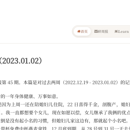
首页
碎周报
Learn 
2023.01.02）
碎周报第 45 期。本篇是对过去两周（2022.12.19 - 2023.01.0
新的一年身体健康、万事如意。
因为上周一还在陪媳妇儿住院，22 日喜得千金，剖腹产，媳
了。我一直都想要个女儿，现在如愿以偿，女儿继承了我俩的优
家倒是没有起小名的习惯，但媳妇儿家这边有，那就起个小名吧
免费中杯燕麦拿铁，12 月底到期，从 28 号到 31 号一天去兑