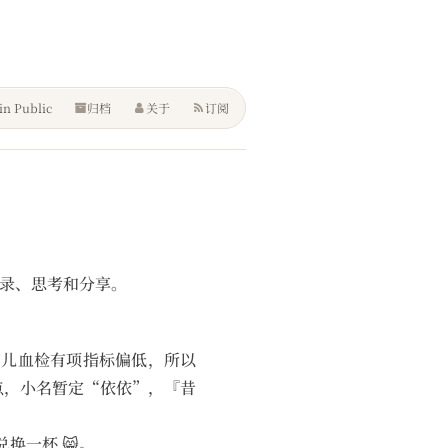
in Public
归档
关于
订阅
2）的记录、思考和分享。
妇儿血检有项指标偏低，所以
点，小名暂定“依依”，『昔
。
换一杯 😸。