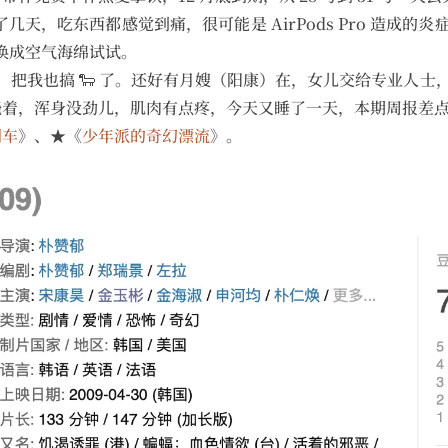
了几天，吃东西都感觉到痛，很可能是 AirPods Pro 造成
耳塞换成空气海绵试试。
了，把我也搞 🐑 了。还好有月嫂（阳康）在，女儿交给专业人
着，浑身没劲儿，肌肉有点疼，今天又睡了一天，本期周报差点又
列车
》、★《
少年派的奇幻漂流
》。