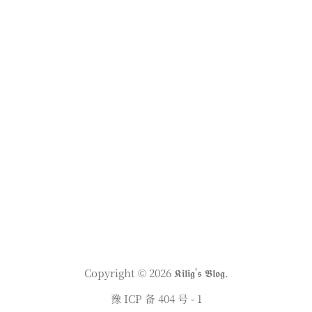
Copyright © 2026
𝕶𝖎𝖑𝖎𝖌'𝖘 𝕭𝖑𝖔𝖌.
豫 ICP 备 404 号 - 1