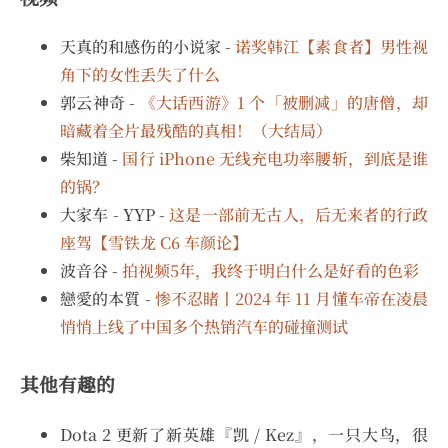
天真的和感伤的小说家 -
诺奖韩江【素食者】男性视
角下的女性丢失了什么
郭云神奇 -
《大话西游》1 个「被删减」的唐僧，却
暗藏着全片最残酷的真相！（大结局）
柴知道 -
国行 iPhone 无线充电功率腰斩，到底是谁
的锅？
大家车 - YYP -
这是一部前无古人，后无来者的行政
座驾【雪铁龙 C6 车颜论】
波音谷 -
拍视频5年，我终于明白什么是好看的色彩
戀愛的本質 -
惨不忍睹丨2024 年 11 月懂车帝在凌晨
悄悄上线了中国多个热销汽车的碰撞测试
其他有趣的
Dota 2 更新了新英雄『凯 / Kez』，一只大鸟，很