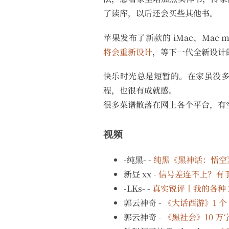
了读库，以后还会买些其他书。
苹果发布了新款的 iMac、Mac mi
将会重新设计
，等下一代全新设计的 M
快乐时光总是短暂的。在家虽没
程，也很有成就感。
很多菜谱散落在网上各个平台，有
视频
-纯黑- -
纯黑《黑神话：悟空
新昼 xx -
信号差连不上？有手就
-LKs- -
真实锐评丨我的各种 2
郭云神奇 -
《大话西游》1 
郭云神奇 -
《黑社会》10 