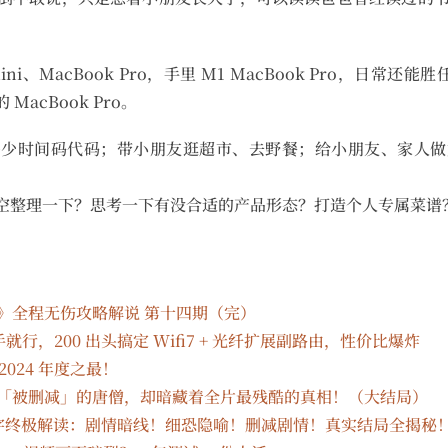
ni、MacBook Pro，手里 M1 MacBook Pro，日常还能胜
acBook Pro。
多少时间码代码；带小朋友逛超市、去野餐；给小朋友、家人做
空整理一下？思考一下有没合适的产品形态？打造个人专属菜谱
》全程无伤攻略解说 第十四期（完）
行，200 出头搞定 Wifi7 + 光纤扩展副路由，性价比爆炸
024 年度之最！
个「被删减」的唐僧，却暗藏着全片最残酷的真相！（大结局）
万字终极解读：剧情暗线！细恐隐喻！删减剧情！真实结局全揭秘