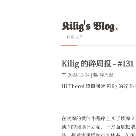
𝕶𝖎𝖑𝖎𝖌'𝖘 𝕭𝖑𝖔𝖌
代码之外
Kilig 的碎周报 - #131
2024-11-04
|
碎周报
Hi There! 感谢阅读 Kilig 
在读库的微信小程序上买了读库 20
读库的阅读计划呢，一方面是想增
法，想着家里增加点实体书，传家