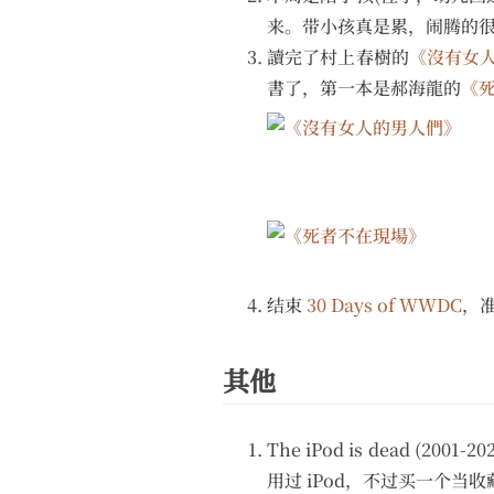
来。带小孩真是累，闹腾的很
讀完了村上春樹的
《沒有女
書了，第一本是郝海龍的
《
结束
30 Days of WWDC
，准
其他
The iPod is dead (2001-20
用过 iPod，不过买一个当