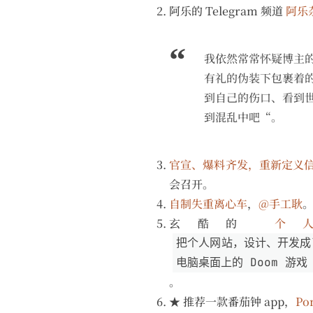
阿乐的 Telegram 频道
阿乐
我依然常常怀疑博主
有礼的伪装下包裹着
到自己的伤口、看到
到混乱中吧“。
官宣、爆料齐发，重新定义信息获取
会召开。
自制失重离心车
，
@手工耿
玄酷的
个
把个人网站，设计、开发成了
电脑桌面上的 Doom 游
。
★ 推荐一款番茄钟 app，
Po