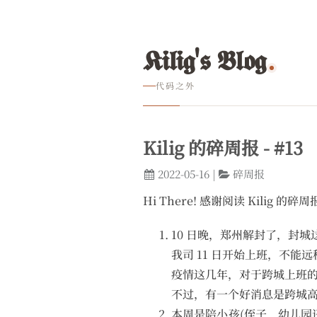
𝕶𝖎𝖑𝖎𝖌'𝖘 𝕭𝖑𝖔𝖌
代码之外
Kilig 的碎周报 - #13
2022-05-16
|
碎周报
Hi There! 感谢阅读 Kilig
10 日晚，郑州解封了，封
我司 11 日开始上班，不能远程
疫情这几年，对于跨城上班
不过，有一个好消息是跨城
本周是陪小孩(侄子，幼儿园