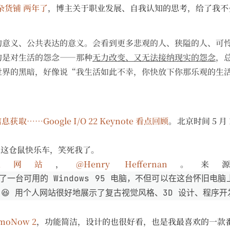
杂货铺
两年了
，博主关于职业发展、自我认知的思考，给了我不
的意义、公共表达的意义。会看到更多悲观的人、狭隘的人、可
的是对生活的怨念——那种
无力改变、又无法接纳现实的怨念
，
世界的黑暗，好像说“我生活如此不幸，你快放下你那乐观的生
……Google I/O 22 Keynote 看点回顾
。北京时间 5 月 12
。这仓鼠快乐车，笑死我了。
人网站
，
@Henry Heffernan
。来
一台可用的 Windows 95 电脑，不但可以在这台怀旧电
戏 😆 用个人网站很好地展示了复古视觉风格、3D 设计、程序
moNow 2
，功能简洁，设计的也很好看，也是我最喜欢的一款番茄