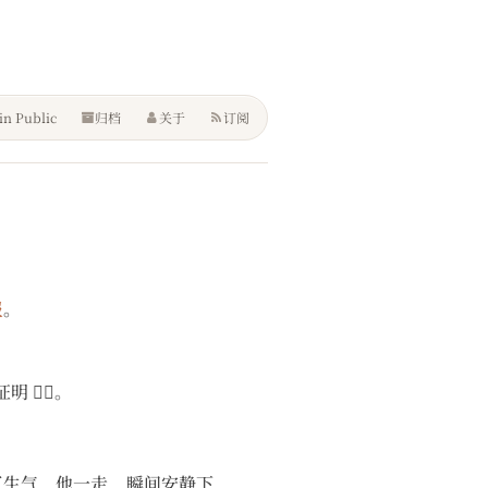
in Public
归档
关于
订阅
报
。
🤷‍♂️。
了生气，他一走，瞬间安静下