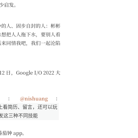
少启发。
怜的人、固步自封的人：彬彬
总想把人人拖下水，要别人看
活来同情我吧，我们一起沦陷
 日，Google I/O 2022 大
源：
@nishuang
：
脑上看简历、留言，还可以玩
开发这三种不同技能
钟 app。