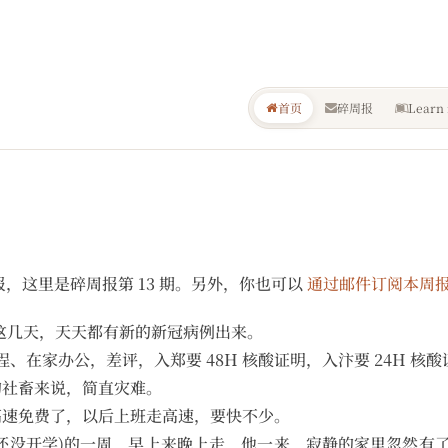
首页
碎周报
Learn 
 的碎周报，这里是碎周报第 13 期。另外，你也可以
通过邮件订阅本周
城这几天，天天都有新的新冠病例出来。
、在家办公，差评，入郑要 48H 核酸证明，入汴要 24H 核酸证明 
的社畜来说，简直灾难。
高速免费了，以后上班走高速，要快不少。
还没开学)的一周，早上来晚上走，他一来，寂静的家里忽然有